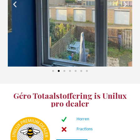
Géro Totaalstoffering is Unilux
pro dealer