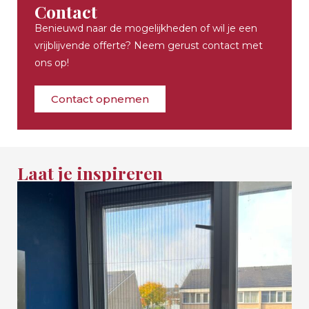
Contact
Benieuwd naar de mogelijkheden of wil je een
vrijblijvende offerte? Neem gerust contact met
ons op!
Contact opnemen
Laat je inspireren