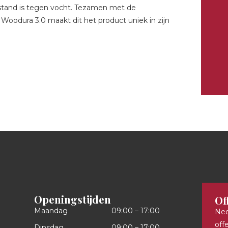
estand is tegen vocht. Tezamen met de
oodura 3.0 maakt dit het product uniek in zijn
Openingstijden
Of
Maandag
09:00 – 17:00
Nee
off
Dinsdag
09:00 – 17:00