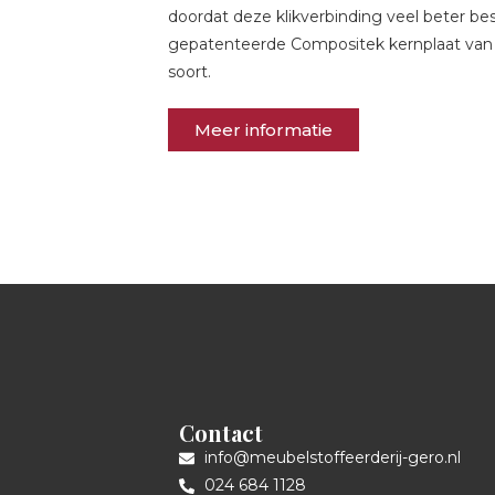
doordat deze klikverbinding veel beter b
gepatenteerde Compositek kernplaat van W
soort.
Meer informatie
Contact
info@meubelstoffeerderij-gero.nl
024 684 1128